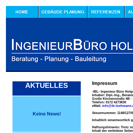
Impressum
AKTUELLES
-IBL- Ingenieur Büro Hol
Inhaber: Dipl.-Ing., Bera
Große Kirchenstraße 4B -
Telefon: 0172 4273830
eMail:
info@ib-loehmann.
Steuernummer: 1148/127/
Keine News!
Inhaltlich verantwortlich
Haftungshinweis: Trotz sor
Inhalt der verlinkten Seit