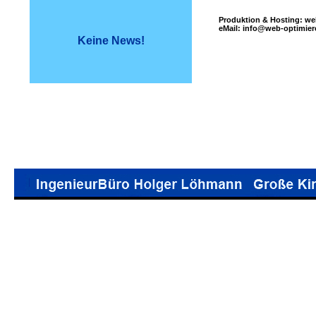
Produktion & Hosting: web
eMail: info@web-optimier
Keine News!
IDV-IngBueroHLoehmann